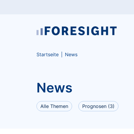
Skip to main content
Skip to page footer
You are here:
Startseite
News
News
Alle Themen
Prognosen
(3)