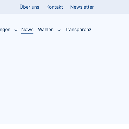
Über uns
Kontakt
Newsletter
(current)
ungen
News
Wahlen
Transparenz
Submenu for "Leistungen"
Submenu for "Wahlen"