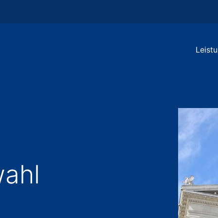
Leist
wahl