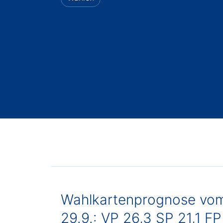
Wahlkartenprognose vo
29.9.: VP 26,3 SP 21,1 FP