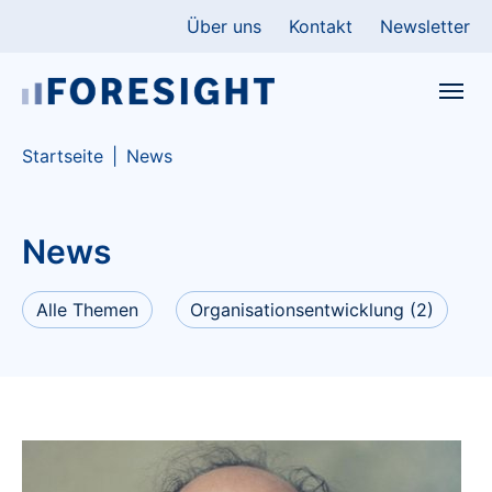
Skip to main content
Skip to page footer
Über uns
Kontakt
Newsletter
You are here:
Startseite
News
News
Alle Themen
Organisationsentwicklung
(2)